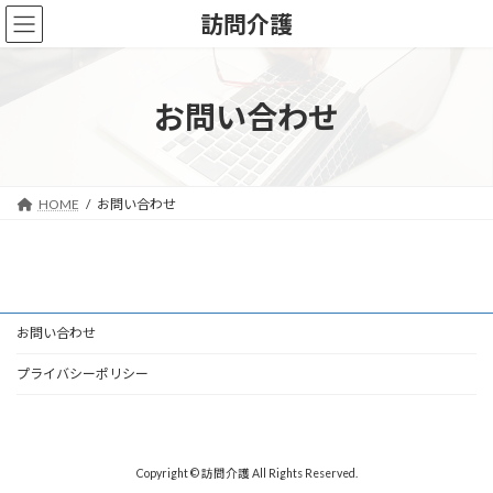
コ
ナ
訪問介護
ン
ビ
テ
ゲ
ン
ー
ツ
シ
お問い合わせ
へ
ョ
ス
ン
キ
に
ッ
移
HOME
お問い合わせ
プ
動
お問い合わせ
プライバシーポリシー
Copyright © 訪問介護 All Rights Reserved.