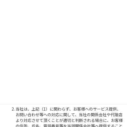
4、個人情報の提供
当社は、次の場合を除き、お客様の個人情報を第三者に開示
または提供しません。
お客様の同意がある場合
法令に基づく場合
人の生命、身体又は財産の保護のために必要であっ
て、お客様の同意を取ることが困難な場合
利用目的の達成に必要な範囲で、個人情報の取り扱い
を委託する場合
合併、会社分割、営業譲渡その他の事由によって事業
の承継が行われる場合
当社は、上記（1）に関わらず、お客様へのサービス提供、
お問い合わせ等への対応に関して、当社の関係会社や代理店
より対応させて頂くことが適切と判断される場合に、お客様
の住所、氏名、電話番号等を当該関係会社等へ提供すること