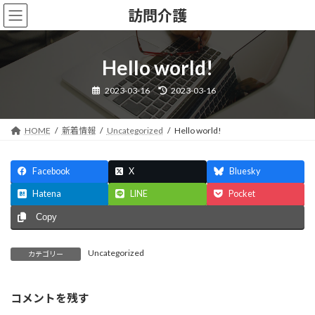
コ
ナ
訪問介護
ン
ビ
テ
ゲ
ン
ー
Hello world!
ツ
シ
へ
ョ
最
ス
ン
2023-03-16
2023-03-16
終
キ
に
更
新
ッ
移
日
HOME
新着情報
Uncategorized
Hello world!
時
プ
動
:
Facebook
X
Bluesky
Hatena
LINE
Pocket
Copy
Uncategorized
カテゴリー
コメントを残す