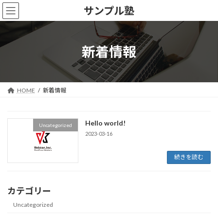
コ
ナ
サンプル塾
ン
ビ
テ
ゲ
ン
ー
ツ
シ
新着情報
へ
ョ
ス
ン
キ
に
ッ
移
HOME
新着情報
プ
動
Hello world!
Uncategorized
2023-03-16
続きを読む
カテゴリー
Uncategorized