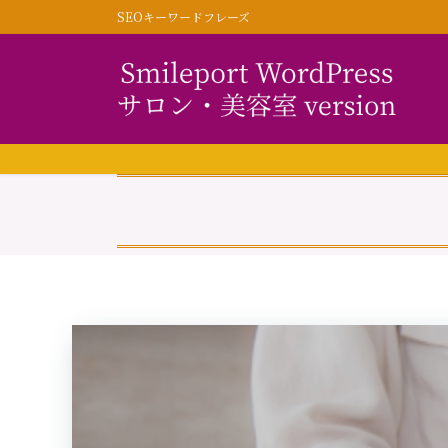
コ
ナ
SEOキーワードフレーズ
ン
ビ
テ
ゲ
ン
ー
ツ
シ
に
ョ
移
ン
動
に
移
動