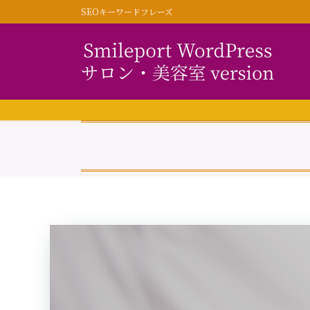
コ
ナ
SEOキーワードフレーズ
ン
ビ
テ
ゲ
ン
ー
ツ
シ
に
ョ
移
ン
動
に
移
動