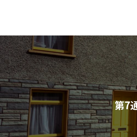
コ
ナ
大阪狭山市・富田林市・堺市・河内長野市を中心にウェブサ
ン
ビ
テ
ゲ
ン
ー
ツ
シ
へ
ョ
ス
ン
キ
に
ッ
移
プ
動
第7